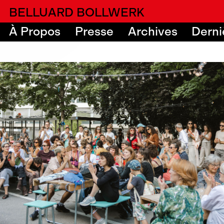
alfatih alfatiharufa
BELLUARD BOLLWERK
À Propos
Presse
Archives
Derni