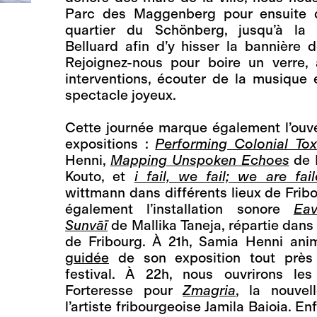
Parc des Maggenberg pour ensuite d
quartier du Schönberg, jusqu’à la 
Belluard afin d’y hisser la bannière 
Rejoignez-nous pour boire un verre, 
interventions, écouter de la musique e
spectacle joyeux.
Cette journée marque également l’ouve
expositions :
Performing Colonial Toxi
Henni,
Mapping Unspoken Echoes
de 
Kouto, et
i fail, we fail; we are fai
wittmann dans différents lieux de Frib
également l’installation sonore
Ea
Sunvāī
de Mallika Taneja, répartie dans
de Fribourg. À 21h, Samia Henni an
guidée
de son exposition tout près
festival. À 22h, nous ouvrirons le
Forteresse pour
Zmagria
, la nouvel
l’artiste fribourgeoise Jamila Baioia. En