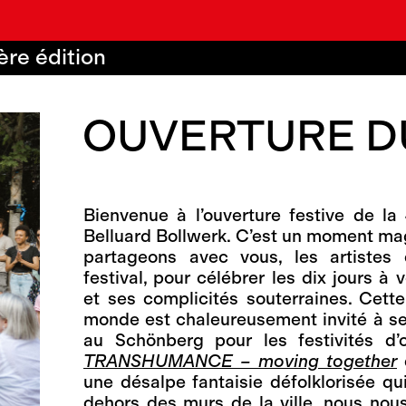
ère édition
OUVERTURE DU
Bienvenue à l’ouverture festive de la
Belluard Bollwerk. C’est un moment m
partageons avec vous, les artistes 
festival, pour célébrer les dix jours à v
et ses complicités souterraines. Cette
monde est chaleureusement invité à se
au Schönberg pour les festivités d’o
TRANSHUMANCE – moving together
une désalpe fantaisie défolklorisée qu
dehors des murs de la ville, nous nou