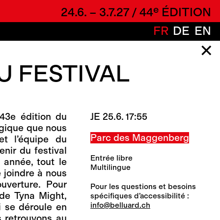
e
24.6. – 3.7.27 / 44
ÉDITION
FR
DE
EN
✕
 FESTIVAL
 43e édition du
JE 25.6. 17:55
agique que nous
Parc des Maggenberg
et l’équipe du
enir du festival
Entrée libre
 année, tout le
Multilingue
 joindre à nous
uverture. Pour
Pour les questions et besoins
de Tyna Might,
spécifiques d’accessibilité :
info@belluard.ch
i se déroule en
s retrouvons au