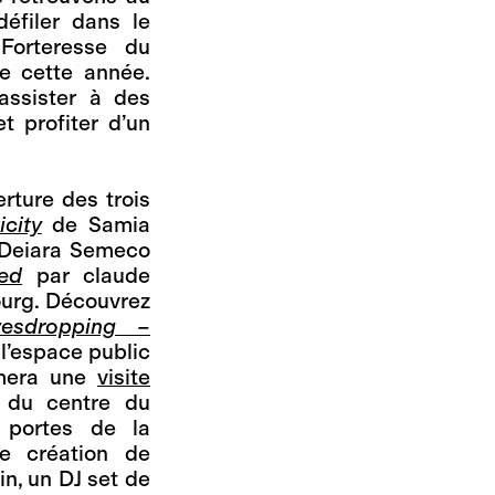
éfiler dans le
Forteresse du
de cette année.
assister à des
t profiter d’un
rture des trois
city
de Samia
Deiara Semeco
led
par claude
ourg. Découvrez
vesdropping –
 l’espace public
imera une
visite
 du centre du
s portes de la
le création de
fin, un DJ set de