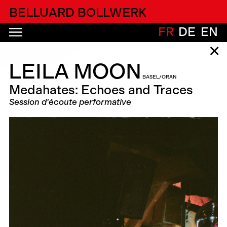
alfatih alfatiharufa
BELLUARD BOLLWERK
FR
DE
EN
✕
LEILA MOON
BASEL/ORAN
Medahates: Echoes and Traces
Session d'écoute performative