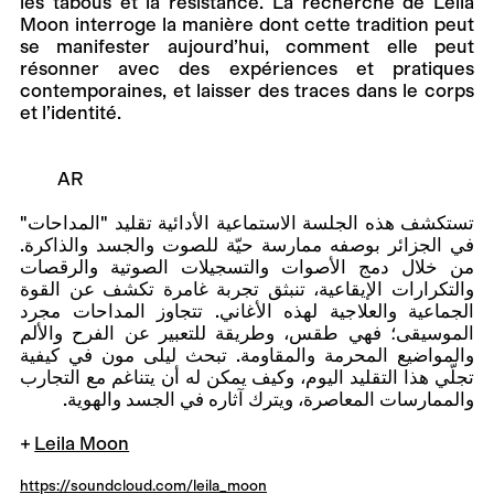
les tabous et la résistance. La recherche de Leila
Moon interroge la manière dont cette tradition peut
se manifester aujourd’hui, comment elle peut
résonner avec des expériences et pratiques
contemporaines, et laisser des traces dans le corps
et l’identité.
AR
تستكشف هذه الجلسة الاستماعية الأدائية تقليد "المداحات"
في الجزائر بوصفه ممارسة حيّة للصوت والجسد والذاكرة.
من خلال دمج الأصوات والتسجيلات الصوتية والرقصات
والتكرارات الإيقاعية، تنبثق تجربة غامرة تكشف عن القوة
الجماعية والعلاجية لهذه الأغاني. تتجاوز المداحات مجرد
الموسيقى؛ فهي طقس، وطريقة للتعبير عن الفرح والألم
والمواضيع المحرمة والمقاومة. تبحث ليلى مون في كيفية
تجلّي هذا التقليد اليوم، وكيف يمكن له أن يتناغم مع التجارب
والممارسات المعاصرة، ويترك آثاره في الجسد والهوية.
Leila Moon
https://soundcloud.com/leila_moon