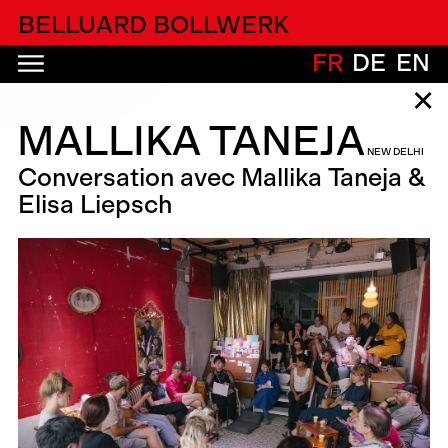
alfatih alfatiharufa
BELLUARD BOLLWERK
FR
DE
EN
✕
MALLIKA TANEJA
NEW DELHI
Conversation avec Mallika Taneja &
Elisa Liepsch