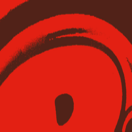
alfatih alfatiharufa