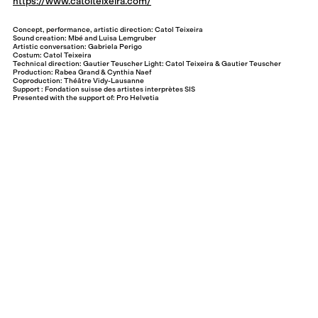
https://www.catolteixeira.com/
Concept, performance, artistic direction: Catol Teixeira
Sound creation: Mbé and Luisa Lemgruber
Artistic conversation: Gabriela Perigo
Costum: Catol Teixeira
Technical direction: Gautier Teuscher Light: Catol Teixeira & Gautier Teuscher
Production: Rabea Grand & Cynthia Naef
Coproduction: Théâtre Vidy-Lausanne
Support : Fondation suisse des artistes interprètes SIS
Presented with the support of: Pro Helvetia