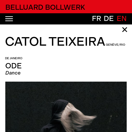
alfatih alfatiharufa
BELLUARD BOLLWERK
FR
DE
EN
✕
CATOL TEIXEIRA
GENÈVE/RIO
DE JANEIRO
ODE
Dance