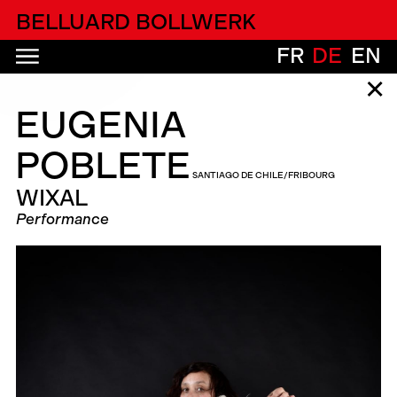
alfatih alfatiharufa
BELLUARD BOLLWERK
FR
DE
EN
✕
EUGENIA
POBLETE
SANTIAGO DE CHILE/FRIBOURG
WIXAL
Performance