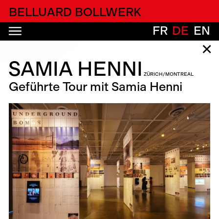
alfatih alfatiharufa
BELLUARD BOLLWERK
FR
DE
EN
✕
SAMIA HENNI
ZÜRICH/MONTREAL
Geführte Tour mit Samia Henni