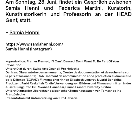
Am Sonntag, 28. Juni, findet ein
Gespräch
zwischen
Samia Henni und Federica Martini, Kuratorin,
Kunsthistorikerin und Professorin an der HEAD
Genf, statt.
Samia Henni
https://www.samiahenni.com/
Samia Henni (Instagram)
Koproduktion: Framer Framed, If I Can’t Dance, I Don’t Want To Be Part Of Your
Revolution
Unterstützt durch: Swiss Arts Council Pro Helvetia
Dank an: Observatoire des armements, Centre de documentation et de recherche sur
la paix et les conflits; Établissement de communication et de production audiovisuelle
de la Défense (ECPAD); Filmemacher*innen Élisabeth Leuvrey & Larbi Benchiha,
Produzent Farid Rezkallah für die Verwendung von Bildern und Filmausschnitten in der
Ausstellung; Prof. Dr. Roxanne Panchasi, Simon Fraser University für ihre
Unterstützung der Übersetzung algerischer Zeugenaussagen von Tamasheq ins
Französische
Präsentation mit Unterstützung von: Pro Helvetia