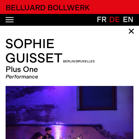
alfatih alfatiharufa
BELLUARD BOLLWERK
FR
DE
EN
✕
SOPHIE
GUISSET
BERLIN/BRUXELLES
Plus One
Performance