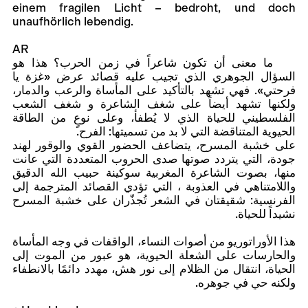
einem fragilen Licht – bedroht, und doch
unaufhörlich lebendig.
AR
ما معنى أن تكون شاعراً في زمن الحرب؟ هذا هو
السؤال الجوهري الذي تجيب عليه قصائد عرض «غزة يا
فرحتي». فهي تشهد بالتأكيد على المأساة والرعب والدمار،
ولكنها تشهد أيضاً على شغف الشاعرة و شغف الشعب
الفلسطيني للحياة الذي لا يُطفأ، وعلى نوعٍ من الطاقة
الحيوية المتناقضة التي لا بد من تسميتها: الفرح.
على خشبة المسرح، يتضاعف الحضور القوي والوقور لهند
جودة، التي يتردد صوتها صدى الحروب المتعددة التي عانت
منها، بصوت الشاعرة المغربية سوكينة حبيب الله الدقيق
واللامتناهي في العذوبة ، التي تؤدي القصائد المترجمة إلى
الفرنسية: شقيقتان في الشعر تُجذّران على خشبة المسرح
نشيداً للحياة.
هذا الأوراتوريو من أصوات النساء، الواقفات في وجه المأساة
والحارسات على الشعلة الحيوية، هو عبور من الموت إلى
الحياة، انتقال من الظلام إلى نور هش، مهدد دائمًا بالانطفاء
ولكنه حي في جوهره.