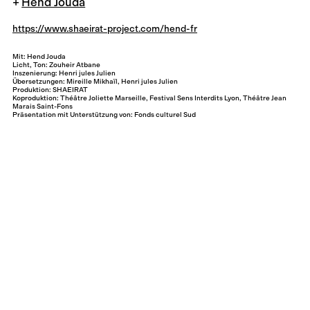
Hend Jouda
https://www.shaeirat-project.com/hend-fr
Mit: Hend Jouda
Licht, Ton: Zouheir Atbane
Inszenierung: Henri jules Julien
Übersetzungen: Mireille Mikhaïl, Henri jules Julien
Produktion: SHAEIRAT
Koproduktion: Théâtre Joliette Marseille, Festival Sens Interdits Lyon, Théâtre Jean
Marais Saint-Fons
Präsentation mit Unterstützung von: Fonds culturel Sud