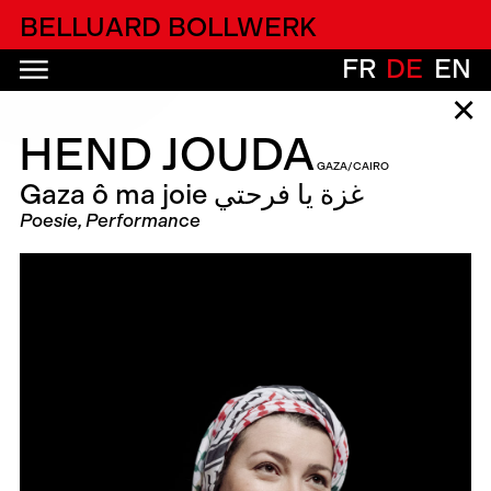
alfatih alfatiharufa
BELLUARD BOLLWERK
FR
DE
EN
✕
HEND JOUDA
GAZA/CAIRO
Gaza ô ma joie غزة يا فرحتي
Poesie, Performance