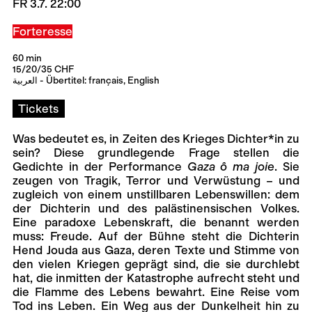
FR 3.7. 22:00
Forteresse
60 min
15/20/35 CHF
العربية - Übertitel: français, English
Tickets
Was bedeutet es, in Zeiten des Krieges Dichter*in zu
sein? Diese grundlegende Frage stellen die
Gedichte in der Performance
Gaza ô ma joie
. Sie
zeugen von Tragik, Terror und Verwüstung – und
zugleich von einem unstillbaren Lebenswillen: dem
der Dichterin und des palästinensischen Volkes.
Eine paradoxe Lebenskraft, die benannt werden
muss: Freude. Auf der Bühne steht die Dichterin
Hend Jouda aus Gaza, deren Texte und Stimme von
den vielen Kriegen geprägt sind, die sie durchlebt
hat, die inmitten der Katastrophe aufrecht steht und
die Flamme des Lebens bewahrt. Eine Reise vom
Tod ins Leben. Ein Weg aus der Dunkelheit hin zu